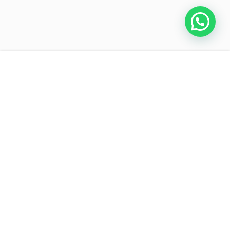
1.
DISEÑAMOS CONCEPTOS
Ser atractivo y convincente para quienes entran en contacto con tu marca
es relevante desde el momento de su creación, aumenta el potencial de tu
marca.