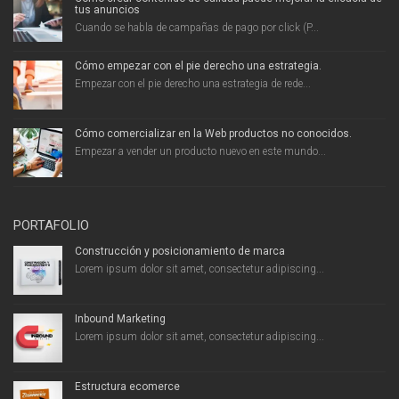
tus anuncios
Cuando se habla de campañas de pago por click (P...
Cómo empezar con el pie derecho una estrategia.
Empezar con el pie derecho una estrategia de rede...
Cómo comercializar en la Web productos no conocidos.
Empezar a vender un producto nuevo en este mundo...
PORTAFOLIO
Construcción y posicionamiento de marca
Lorem ipsum dolor sit amet, consectetur adipiscing...
Inbound Marketing
Lorem ipsum dolor sit amet, consectetur adipiscing...
Estructura ecomerce