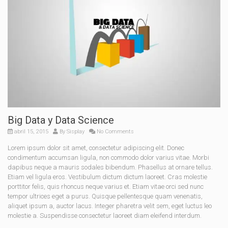
Big Data y Data Science
abril 15, 2015
By
Sisplay
No Comments
Lorem ipsum dolor sit amet, consectetur adipiscing elit. Donec
condimentum accumsan ligula, non commodo dolor varius vitae. Morbi
dapibus neque a mauris sodales bibendum. Phasellus at ornare tellus.
Etiam vel ligula eros. Vestibulum dictum dictum laoreet. Cras molestie
porttitor felis, quis rhoncus neque varius et. Etiam vitae orci sed nunc
tempor ultrices eget a purus. Quisque pellentesque quam venenatis,
aliquet ipsum a, auctor lacus. Integer pharetra velit sem, eget luctus leo
molestie a. Suspendisse consectetur laoreet diam eleifend interdum.