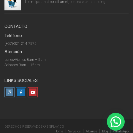
Lorem ipsum dolor sit amet, consectetur adipiscing...
CONTACTO
Teléfono:
(+57)-321 214 7575
Atención:
Lunes-Viernes 8am – 5pm
Sabados 9am – 12pm
LINKS SOCIALES
DERECHOS RESERVADOS © SISPLAY.CO
Home
Servicios
Alcance
Blog
WhatsApp