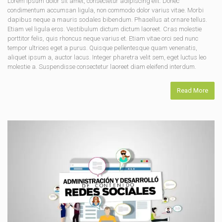
Lorem ipsum dolor sit amet, consectetur adipiscing elit. Donec
condimentum accumsan ligula, non commodo dolor varius vitae. Morbi
dapibus neque a mauris sodales bibendum. Phasellus at ornare tellus.
Etiam vel ligula eros. Vestibulum dictum dictum laoreet. Cras molestie
porttitor felis, quis rhoncus neque varius et. Etiam vitae orci sed nunc
tempor ultrices eget a purus. Quisque pellentesque quam venenatis,
aliquet ipsum a, auctor lacus. Integer pharetra velit sem, eget luctus leo
molestie a. Suspendisse consectetur laoreet diam eleifend interdum.
Read More