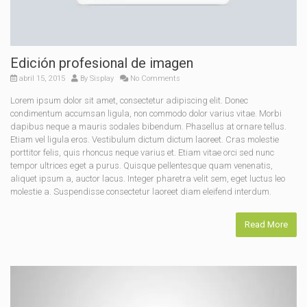
Edición profesional de imagen
abril 15, 2015
By
Sisplay
No Comments
Lorem ipsum dolor sit amet, consectetur adipiscing elit. Donec
condimentum accumsan ligula, non commodo dolor varius vitae. Morbi
dapibus neque a mauris sodales bibendum. Phasellus at ornare tellus.
Etiam vel ligula eros. Vestibulum dictum dictum laoreet. Cras molestie
porttitor felis, quis rhoncus neque varius et. Etiam vitae orci sed nunc
tempor ultrices eget a purus. Quisque pellentesque quam venenatis,
aliquet ipsum a, auctor lacus. Integer pharetra velit sem, eget luctus leo
molestie a. Suspendisse consectetur laoreet diam eleifend interdum.
Read More