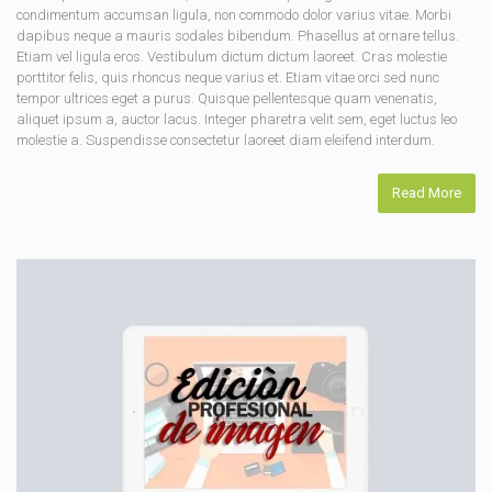
condimentum accumsan ligula, non commodo dolor varius vitae. Morbi
dapibus neque a mauris sodales bibendum. Phasellus at ornare tellus.
Etiam vel ligula eros. Vestibulum dictum dictum laoreet. Cras molestie
porttitor felis, quis rhoncus neque varius et. Etiam vitae orci sed nunc
tempor ultrices eget a purus. Quisque pellentesque quam venenatis,
aliquet ipsum a, auctor lacus. Integer pharetra velit sem, eget luctus leo
molestie a. Suspendisse consectetur laoreet diam eleifend interdum.
Read More