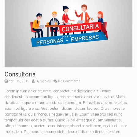
Consultoria
abril 15, 2015
By
Sisplay
No Comments
Lorem ipsum dolor sit amet, consectetur adipiscing elit. Donec
condimentum accumsan ligula, non commodo dolor varius vitae. Morbi
dapibus neque a mauris sodales bibendum. Phasellus at ornare tellus.
Etiam vel ligula eros. Vestibulum dictum dictum laoreet. Cras molestie
porttitor felis, quis rhoncus neque varius et. Etiam vitae orci sed nunc
tempor ultrices eget a purus. Quisque pellentesque quam venenatis,
aliquet ipsum a, auctor lacus. Integer pharetra velit sem, eget luctus leo
molestie a. Suspendisse consectetur laoreet diam eleifend interdum.