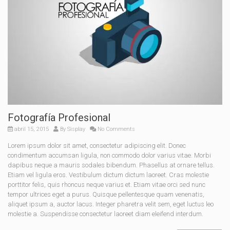
Fotografía Profesional
abril 15, 2015
By
Sisplay
No Comments
Lorem ipsum dolor sit amet, consectetur adipiscing elit. Donec
condimentum accumsan ligula, non commodo dolor varius vitae. Morbi
dapibus neque a mauris sodales bibendum. Phasellus at ornare tellus.
Etiam vel ligula eros. Vestibulum dictum dictum laoreet. Cras molestie
porttitor felis, quis rhoncus neque varius et. Etiam vitae orci sed nunc
tempor ultrices eget a purus. Quisque pellentesque quam venenatis,
aliquet ipsum a, auctor lacus. Integer pharetra velit sem, eget luctus leo
molestie a. Suspendisse consectetur laoreet diam eleifend interdum.